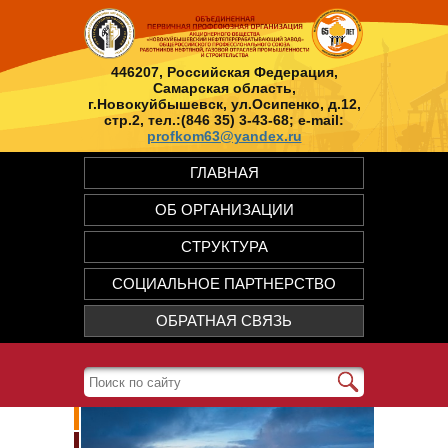
446207, Российская Федерация,
Самарская область,
г.Новокуйбышевск, ул.Осипенко, д.12,
стр.2, тел.:(846 35) 3-43-68; e-mail:
profkom63@yandex.ru
ГЛАВНАЯ
ОБ ОРГАНИЗАЦИИ
СТРУКТУРА
СОЦИАЛЬНОЕ ПАРТНЕРСТВО
ОБРАТНАЯ СВЯЗЬ