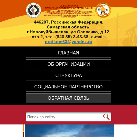
446207, Российская Федерация,
Самарская область,
г.Новокуйбышевск, ул.Осипенко, д.12,
стр.2, тел.:(846 35) 3-43-68; e-mail:
profkom63@yandex.ru
ГЛАВНАЯ
ОБ ОРГАНИЗАЦИИ
СТРУКТУРА
СОЦИАЛЬНОЕ ПАРТНЕРСТВО
ОБРАТНАЯ СВЯЗЬ