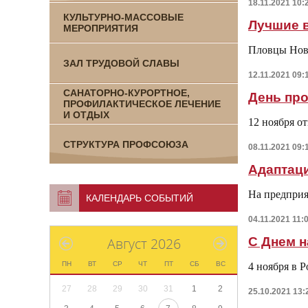
18.11.2021 10:
КУЛЬТУРНО-МАССОВЫЕ
Лучшие в
МЕРОПРИЯТИЯ
Пловцы Нов
ЗАЛ ТРУДОВОЙ СЛАВЫ
12.11.2021 09:
САНАТОРНО-КУРОРТНОЕ,
День пр
ПРОФИЛАКТИЧЕСКОЕ ЛЕЧЕНИЕ
И ОТДЫХ
12 ноября о
СТРУКТУРА ПРОФСОЮЗА
08.11.2021 09:
Адаптац
На предприя
КАЛЕНДАРЬ СОБЫТИЙ
04.11.2021 11:
Август 2026
С Днем н
ПН
ВТ
СР
ЧТ
ПТ
СБ
ВС
4 ноября в 
27
28
29
30
31
1
2
25.10.2021 13: