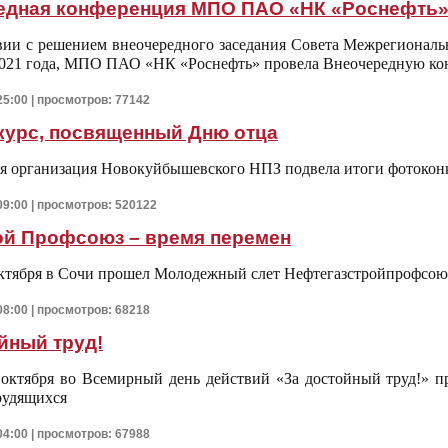
едная конференция МПО ПАО «НК «Роснефть
твии с решением внеочередного заседания Совета Межрегиона
 2021 года, МПО ПАО «НК «Роснефть» провела Внеочередную к
25:00 | просмотров: 77142
курс, посвященный Дню отца
я организация Новокуйбышевского НПЗ подвела итоги фотокон
09:00 | просмотров: 520122
й Профсоюз – время перемен
октября в Сочи прошел Молодежный слет Нефтегазстройпрофсо
08:00 | просмотров: 68218
йный труд!
октября во Всемирный день действий «За достойный труд!» п
рудящихся
04:00 | просмотров: 67988