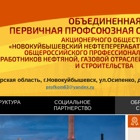
кая область, г.Новокуйбышевск, ул.Осипенко, д.12, 
profkom63@yandex.ru
РУКТУРА
СОЦИАЛЬНОЕ
ОБ
ПАРТНЕРСТВО
С