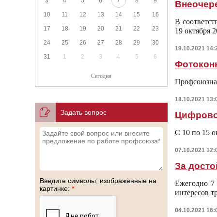
3
4
5
6
7
8
9
Внеочер
10
11
12
13
14
15
16
В соответс
17
18
19
20
21
22
23
19 октября
24
25
26
27
28
29
30
19.10.2021 14:
31
1
2
3
4
5
6
Фотокон
Сегодня
Профсоюзна
18.10.2021 13:
Задать вопрос
Цифрово
С 10 по 15 
07.10.2021 12:
За досто
Введите символы, изображённые на
Ежегодно 7 
картинке:
*
интересов т
04.10.2021 16: