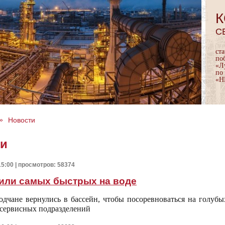
К
С
ст
по
«Л
по
«Н
»
Новости
ти
15:00 | просмотров: 58374
или самых быстрых на воде
одчане вернулись в бассейн, чтобы посоревноваться на голубы
 сервисных подразделений