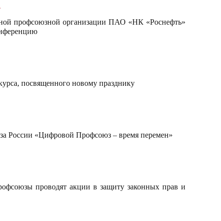
»
льной профсоюзной организации ПАО «НК «Роснефть»
онференцию
курса, посвященного
новому празднику
юза России «Цифровой Профсоюз – время перемен»
рофсоюзы проводят акции в защиту законных прав и