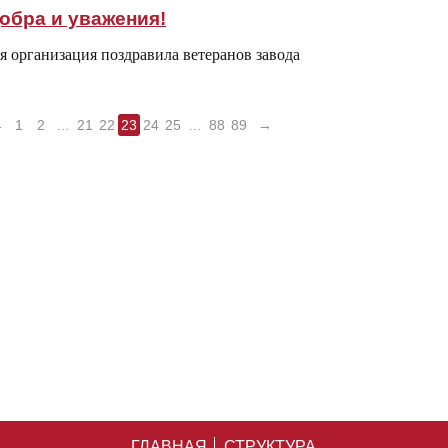
обра и уважения!
 организация поздравила ветеранов завода
←
1
2
...
21
22
23
24
25
...
88
89
→
ГЛАВНАЯ
СТРУКТУРА