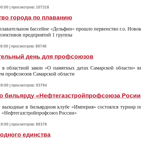
00:00 | просмотров: 107318
тво города по плаванию
 плавательном бассейне «Дельфин» прошло первенство г.о. Нов
ллективов предприятий 1 группы
08:00 | просмотров: 89746
тельный день для профсоюзов
 в областной закон «О памятных датах Самарской области» вн
ем профсоюзов Самарской области
39:00 | просмотров: 93794
по бильярду «Нефтегазстройпрофсоюза Росии
выходные в бильярдном клубе «Империя» состоялся турнир по
 «Нефтегазстройпрофсоюз России»
19:00 | просмотров: 89378
одного единства