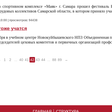
в спортивном комплексе «Маяк» г. Самара прошел фестиваль 
рудовых коллективов Самарской области, в котором приняло уча
10:00 | просмотров: 94438
оже учатся
ября в учебном центре Новокуйбышевского НПЗ Объединенная п
едседателей цеховых комитетов и первичных организаций проф
←
1
2
...
40
41
42
43
44
...
88
89
→
ГЛАВНАЯ
СТРУКТУРА