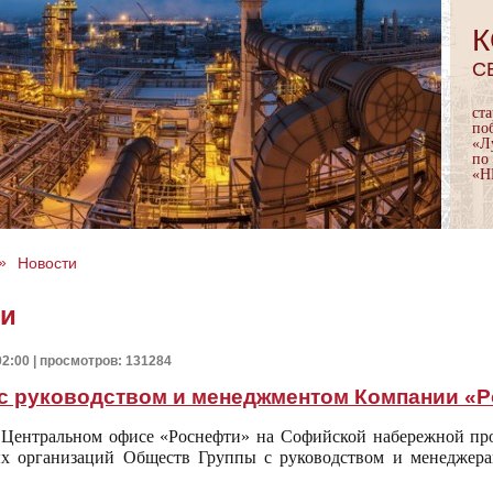
К
С
ст
по
«Л
по
«Н
»
Новости
ти
02:00 | просмотров: 131284
 с руководством и менеджментом Компании «
 Центральном офисе «Роснефти» на Софийской набережной про
х организаций Обществ Группы с руководством и менеджер