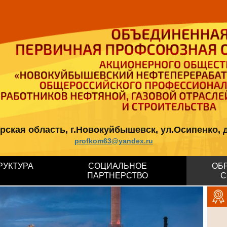
кая область, г.Новокуйбышевск, ул.Осипенко, д.12, 
profkom63@yandex.ru
РУКТУРА
СОЦИАЛЬНОЕ
ОБ
ПАРТНЕРСТВО
С