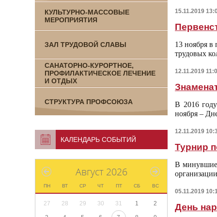
15.11.2019 13:
КУЛЬТУРНО-МАССОВЫЕ
МЕРОПРИЯТИЯ
Первенс
13 ноября в
ЗАЛ ТРУДОВОЙ СЛАВЫ
трудовых ко
САНАТОРНО-КУРОРТНОЕ,
12.11.2019 11:
ПРОФИЛАКТИЧЕСКОЕ ЛЕЧЕНИЕ
И ОТДЫХ
Знамена
СТРУКТУРА ПРОФСОЮЗА
В 2016 году
ноября – Дн
12.11.2019 10:
КАЛЕНДАРЬ СОБЫТИЙ
Турнир 
В минувшие 
Август 2026
организации
ПН
ВТ
СР
ЧТ
ПТ
СБ
ВС
05.11.2019 10:
27
28
29
30
31
1
2
День нар