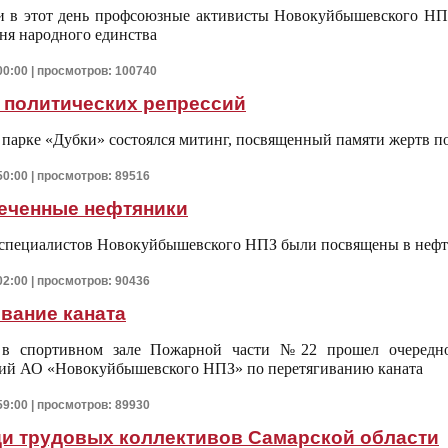
и в этот день профсоюзные активисты Новокуйбышевского НПЗ
ня народного единства
00:00 | просмотров: 100740
 политических репрессий
в парке «Дубки» состоялся митинг, посвященный памяти жертв п
50:00 | просмотров: 89516
еченные нефтяники
 специалистов Новокуйбышевского НПЗ были посвящены в неф
02:00 | просмотров: 90436
вание каната
 в спортивном зале Пожарной части №22 прошел очередно
ний АО «Новокуйбышевского НПЗ» по перетягиванию каната
59:00 | просмотров: 89930
ди трудовых коллективов Самарской области