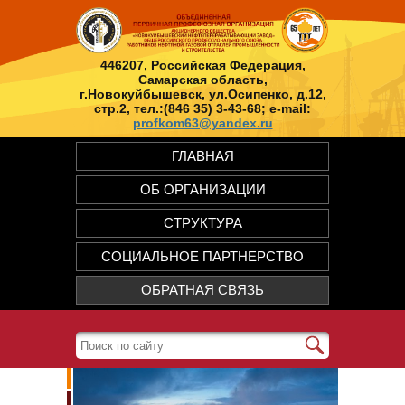
446207, Российская Федерация,
Самарская область,
г.Новокуйбышевск, ул.Осипенко, д.12,
стр.2, тел.:(846 35) 3-43-68; e-mail:
profkom63@yandex.ru
ГЛАВНАЯ
ОБ ОРГАНИЗАЦИИ
СТРУКТУРА
СОЦИАЛЬНОЕ ПАРТНЕРСТВО
ОБРАТНАЯ СВЯЗЬ