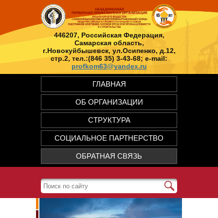
446207, Российская Федерация,
Самарская область,
г.Новокуйбышевск, ул.Осипенко, д.12,
стр.2, тел.:(846 35) 3-43-68; e-mail:
profkom63@yandex.ru
ГЛАВНАЯ
ОБ ОРГАНИЗАЦИИ
СТРУКТУРА
СОЦИАЛЬНОЕ ПАРТНЕРСТВО
ОБРАТНАЯ СВЯЗЬ