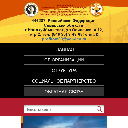
446207, Российская Федерация,
Самарская область,
г.Новокуйбышевск, ул.Осипенко, д.12,
стр.2, тел.:(846 35) 3-43-68; e-mail:
profkom63@yandex.ru
ГЛАВНАЯ
ОБ ОРГАНИЗАЦИИ
СТРУКТУРА
СОЦИАЛЬНОЕ ПАРТНЕРСТВО
ОБРАТНАЯ СВЯЗЬ