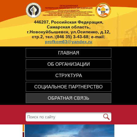
446207, Российская Федерация,
Самарская область,
г.Новокуйбышевск, ул.Осипенко, д.12,
стр.2, тел.:(846 35) 3-43-68; e-mail:
profkom63@yandex.ru
ГЛАВНАЯ
ОБ ОРГАНИЗАЦИИ
СТРУКТУРА
СОЦИАЛЬНОЕ ПАРТНЕРСТВО
ОБРАТНАЯ СВЯЗЬ