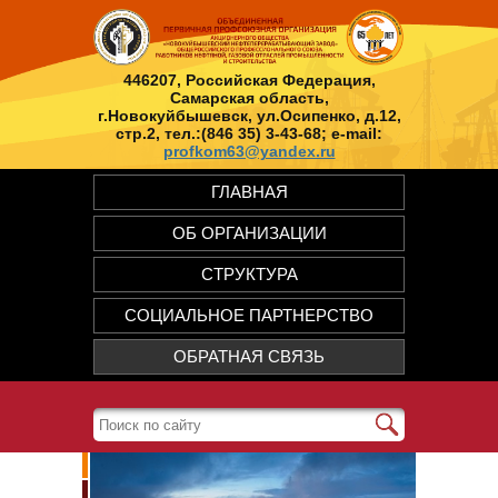
446207, Российская Федерация,
Самарская область,
г.Новокуйбышевск, ул.Осипенко, д.12,
стр.2, тел.:(846 35) 3-43-68; e-mail:
profkom63@yandex.ru
ГЛАВНАЯ
ОБ ОРГАНИЗАЦИИ
СТРУКТУРА
СОЦИАЛЬНОЕ ПАРТНЕРСТВО
ОБРАТНАЯ СВЯЗЬ