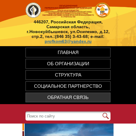
446207, Российская Федерация,
Самарская область,
г.Новокуйбышевск, ул.Осипенко, д.12,
стр.2, тел.:(846 35) 3-43-68; e-mail:
profkom63@yandex.ru
ГЛАВНАЯ
ОБ ОРГАНИЗАЦИИ
СТРУКТУРА
СОЦИАЛЬНОЕ ПАРТНЕРСТВО
ОБРАТНАЯ СВЯЗЬ