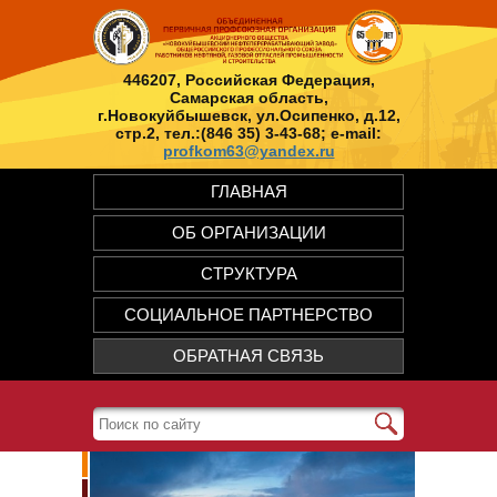
446207, Российская Федерация,
Самарская область,
г.Новокуйбышевск, ул.Осипенко, д.12,
стр.2, тел.:(846 35) 3-43-68; e-mail:
profkom63@yandex.ru
ГЛАВНАЯ
ОБ ОРГАНИЗАЦИИ
СТРУКТУРА
СОЦИАЛЬНОЕ ПАРТНЕРСТВО
ОБРАТНАЯ СВЯЗЬ