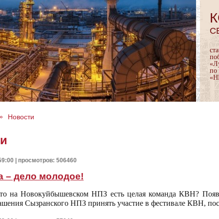
К
С
ст
по
«Л
по
«Н
»
Новости
ти
59:00 | просмотров: 506460
 – дело молодое!
что на Новокуйбышевском НПЗ есть целая команда КВН? Появ
ашения Сызранского НПЗ принять участие в фестивале КВН, п