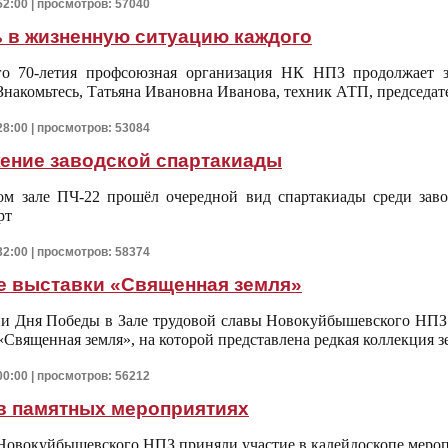
52:00 | просмотров: 57040
 в жизненную ситуацию каждого
го 70-летия профсоюзная организация НК НПЗ продолжает з
Знакомьтесь, Татьяна Ивановна Иванова, техник АТП, председа
28:00 | просмотров: 53084
ение заводской спартакиады
ом зале ПЧ-22 прошёл очередной вид спартакиады среди за
рт
32:00 | просмотров: 58374
е выставки «Священная земля»
ии Дня Победы в Зале трудовой славы Новокуйбышевского НПЗ
«Священная земля», на которой представлена редкая коллекция з
00:00 | просмотров: 56212
в памятных мероприятиях
Новокуйбышевского НПЗ приняли участие в калейдоскопе мер