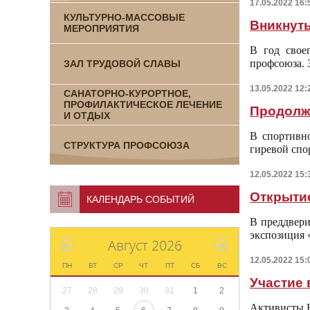
17.05.2022 16:
КУЛЬТУРНО-МАССОВЫЕ
Вникнуть
МЕРОПРИЯТИЯ
В год свое
профсоюза. 
ЗАЛ ТРУДОВОЙ СЛАВЫ
13.05.2022 12:
САНАТОРНО-КУРОРТНОЕ,
ПРОФИЛАКТИЧЕСКОЕ ЛЕЧЕНИЕ
Продолж
И ОТДЫХ
В спортивн
СТРУКТУРА ПРОФСОЮЗА
гиревой спо
12.05.2022 15:
Открыти
КАЛЕНДАРЬ СОБЫТИЙ
В преддвер
экспозиция 
Август 2026
12.05.2022 15:
ПН
ВТ
СР
ЧТ
ПТ
СБ
ВС
Участие 
27
28
29
30
31
1
2
Активисты 