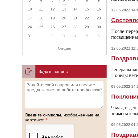
3
4
5
6
7
8
9
10
11
12
13
14
15
16
12.05.2022 14:
17
18
19
20
21
22
23
Состоялс
24
25
26
27
28
29
30
После перер
31
1
2
3
4
5
6
посвященны
Сегодня
12.05.2022 11:
Поздрави
Генеральны
Задать вопрос
Победы вете
09.05.2022 14:
Поклони
9 мая, в де
знаменател
Введите символы, изображённые на
картинке:
*
09.05.2022 01:
Поздравл