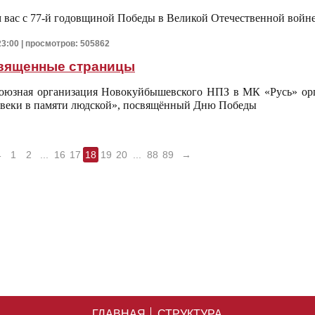
 вас с 77-й годовщиной Победы в Великой Отечественной войне
23:00 | просмотров: 505862
вященные страницы
союзная организация Новокуйбышевского НПЗ в МК «Русь» ор
авеки в памяти людской», посвящённый Дню Победы
←
1
2
...
16
17
18
19
20
...
88
89
→
ГЛАВНАЯ
СТРУКТУРА