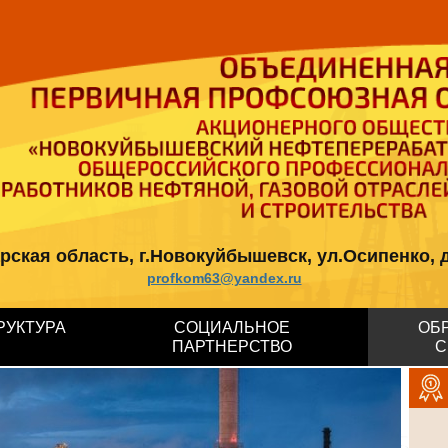
кая область, г.Новокуйбышевск, ул.Осипенко, д.12, 
profkom63@yandex.ru
РУКТУРА
СОЦИАЛЬНОЕ
ОБ
ПАРТНЕРСТВО
С