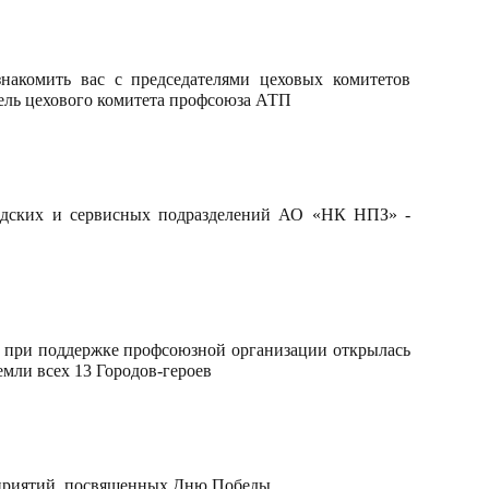
накомить вас с председателями цеховых комитетов
тель цехового комитета профсоюза АТП
водских и сервисных подразделений АО «НК НПЗ» -
 при поддержке профсоюзной организации открылась
емли всех 13 Городов-героев
оприятий, посвященных Дню Победы