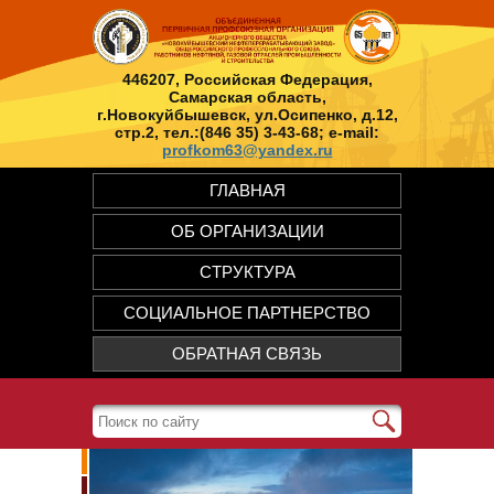
446207, Российская Федерация,
Самарская область,
г.Новокуйбышевск, ул.Осипенко, д.12,
стр.2, тел.:(846 35) 3-43-68; e-mail:
profkom63@yandex.ru
ГЛАВНАЯ
ОБ ОРГАНИЗАЦИИ
СТРУКТУРА
СОЦИАЛЬНОЕ ПАРТНЕРСТВО
ОБРАТНАЯ СВЯЗЬ