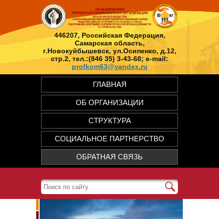
446207, Российская Федерация,
Самарская область,
г.Новокуйбышевск, ул.Осипенко, д.12,
стр.2, тел.:(846 35) 3-43-68; e-mail:
profkom63@yandex.ru
ГЛАВНАЯ
ОБ ОРГАНИЗАЦИИ
СТРУКТУРА
СОЦИАЛЬНОЕ ПАРТНЕРСТВО
ОБРАТНАЯ СВЯЗЬ