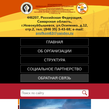
446207, Российская Федерация,
Самарская область,
г.Новокуйбышевск, ул.Осипенко, д.12,
стр.2, тел.:(846 35) 3-43-68; e-mail:
profkom63@yandex.ru
ГЛАВНАЯ
ОБ ОРГАНИЗАЦИИ
СТРУКТУРА
СОЦИАЛЬНОЕ ПАРТНЕРСТВО
ОБРАТНАЯ СВЯЗЬ