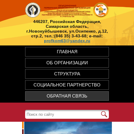
446207, Российская Федерация,
Самарская область,
г.Новокуйбышевск, ул.Осипенко, д.12,
стр.2, тел.:(846 35) 3-43-68; e-mail:
profkom63@yandex.ru
ГЛАВНАЯ
ОБ ОРГАНИЗАЦИИ
СТРУКТУРА
СОЦИАЛЬНОЕ ПАРТНЕРСТВО
ОБРАТНАЯ СВЯЗЬ