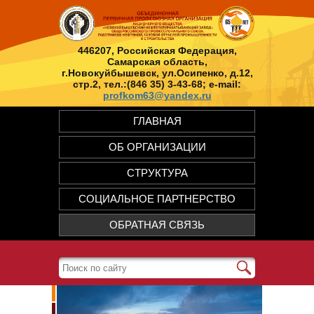
446207, Российская Федерация,
Самарская область,
г.Новокуйбышевск, ул.Осипенко, д.12,
стр.2, тел.:(846 35) 3-43-68; e-mail:
profkom63@yandex.ru
ГЛАВНАЯ
ОБ ОРГАНИЗАЦИИ
СТРУКТУРА
СОЦИАЛЬНОЕ ПАРТНЕРСТВО
ОБРАТНАЯ СВЯЗЬ