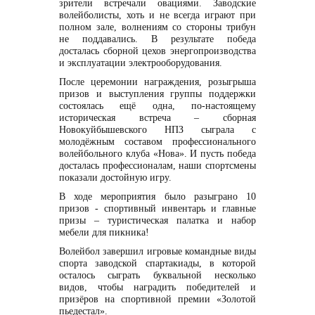
зрители встречали овациями. Заводские
волейболисты, хоть и не всегда играют при
полном зале, волнениям со стороны трибун
не поддавались. В результате победа
досталась сборной цехов энергопроизводства
и эксплуатации электрооборудования.
После церемонии награждения, розыгрыша
призов и выступления группы поддержки
состоялась ещё одна, по-настоящему
историческая встреча – сборная
Новокуйбышевского НПЗ сыграла с
молодёжным составом профессионального
волейбольного клуба «Нова». И пусть победа
досталась профессионалам, наши спортсмены
показали достойную игру.
В ходе мероприятия было разыграно 10
призов - спортивный инвентарь и главные
призы – туристическая палатка и набор
мебели для пикника!
Волейбол завершил игровые командные виды
спорта заводской спартакиады, в которой
осталось сыграть буквальной несколько
видов, чтобы наградить победителей и
призёров на спортивной премии «Золотой
пьедестал».