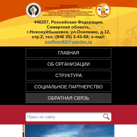
446207, Российская Федерация,
Самарская область,
г.Новокуйбышевск, ул.Осипенко, д.12,
стр.2, тел.:(846 35) 3-43-68; e-mail:
profkom63@yandex.ru
ГЛАВНАЯ
ОБ ОРГАНИЗАЦИИ
СТРУКТУРА
СОЦИАЛЬНОЕ ПАРТНЕРСТВО
ОБРАТНАЯ СВЯЗЬ