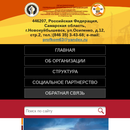
446207, Российская Федерация,
Самарская область,
г.Новокуйбышевск, ул.Осипенко, д.12,
стр.2, тел.:(846 35) 3-43-68; e-mail:
profkom63@yandex.ru
ГЛАВНАЯ
ОБ ОРГАНИЗАЦИИ
СТРУКТУРА
СОЦИАЛЬНОЕ ПАРТНЕРСТВО
ОБРАТНАЯ СВЯЗЬ