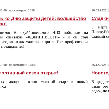
56:00 | просмотров: 1058
10.03.2026 
ь ко Дню защиты детей: волшебство
Сладки
ло!
8 марта
Новокуйб
тников Новокуйбышевского НПЗ побывали на
сладкий с
мом спектакле «#ДЖИННВСЕТИ» - и он стал
раздником для маленьких зрителей от профсоюзной
 предприятия!
58:00 | просмотров: 17848
25.12.2025 
портивный сезон открыт!
Нового
ых заводчане взяли мощный старт в новый
В преддве
 год
были орг
воде», но