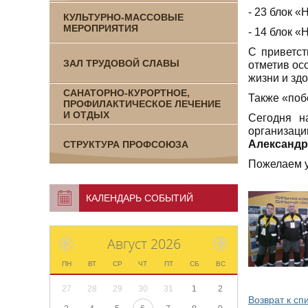
- 23 блок 
КУЛЬТУРНО-МАССОВЫЕ
МЕРОПРИЯТИЯ
- 14 блок 
С приветст
ЗАЛ ТРУДОВОЙ СЛАВЫ
отметив ос
жизни и зд
САНАТОРНО-КУРОРТНОЕ,
Также «поб
ПРОФИЛАКТИЧЕСКОЕ ЛЕЧЕНИЕ
И ОТДЫХ
Сегодня н
организац
Александр
СТРУКТУРА ПРОФСОЮЗА
Пожелаем у
КАЛЕНДАРЬ СОБЫТИЙ
Август 2026
ПН
ВТ
СР
ЧТ
ПТ
СБ
ВС
27
28
29
30
31
1
2
Возврат к сп