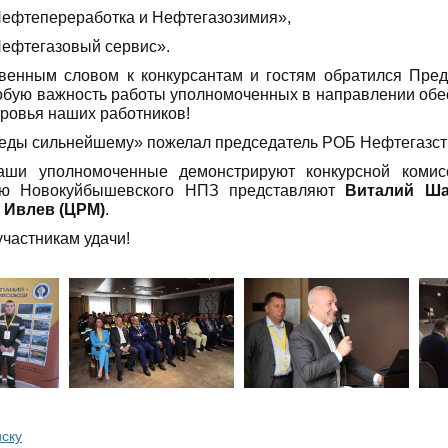
«Нефтепереработка и Нефтегазозимия»,
«Нефтегазовый сервис».
венным словом к конкурсантам и гостям обратился Пре
обую важность работы уполномоченных в направлении обес
оровья наших работников!
еды сильнейшему» пожелал председатель РОБ Нефтегазст
аши уполномоченные демонстрируют конкурсной комис
ию Новокуйбышевского НПЗ представляют
Виталий Ша
 Ивлев (ЦРМ)
.
частникам удачи!
иску