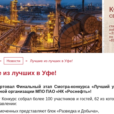
К
С
ст
по
«Л
по
«Н
»
»
Новости
Лучшие из лучших в Уфе!
 из лучших в Уфе!
ртовал Финальный этап Смотра-конкурса «Лучший 
ой организации МПО ПАО «НК «Роснефть»!
у Конкурс собрал более 100 участников и гостей, 62 из ко
авлении:
омоченных представляют блок «Разведка и Добыча»,