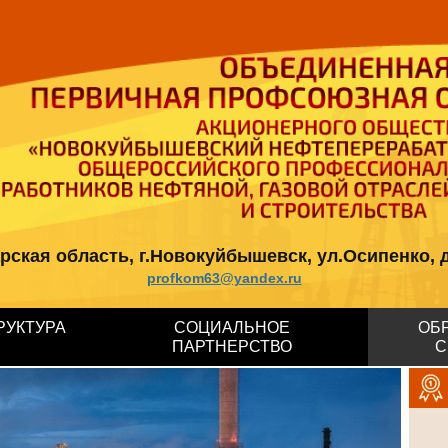
кая область, г.Новокуйбышевск, ул.Осипенко, д.12, 
profkom63@yandex.ru
РУКТУРА
СОЦИАЛЬНОЕ
ОБ
ПАРТНЕРСТВО
С