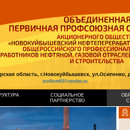
кая область, г.Новокуйбышевск, ул.Осипенко, д.12, 
profkom63@yandex.ru
РУКТУРА
СОЦИАЛЬНОЕ
ОБ
ПАРТНЕРСТВО
С