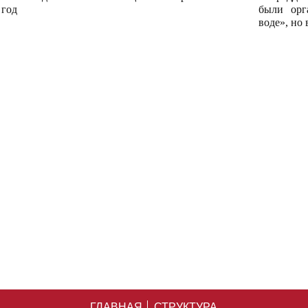
 год
были орг
воде», но
ГЛАВНАЯ
СТРУКТУРА