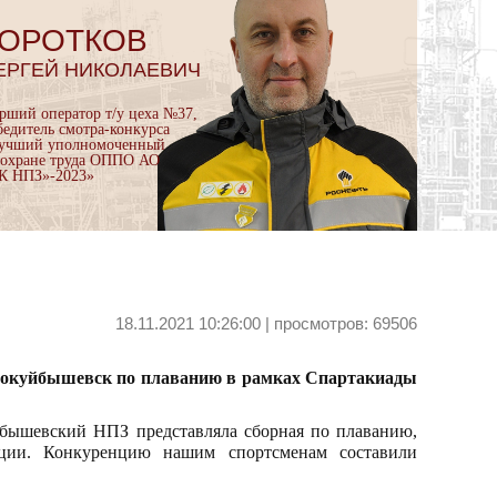
ОРОТКОВ
ЕРГЕЙ НИКОЛАЕВИЧ
арший оператор т/у цеха №37,
бедитель смотра-конкурса
учший уполномоченный
 охране труда ОППО АО
К НПЗ»-2023»
18.11.2021 10:26:00 | просмотров: 69506
овокуйбышевск по плаванию в рамках Спартакиады
йбышевский НПЗ представляла сборная по плаванию,
ации. Конкуренцию нашим спортсменам составили