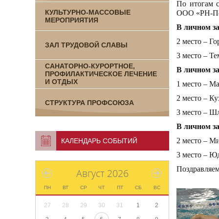
По итогам 
КУЛЬТУРНО-МАССОВЫЕ
ООО «РН-По
МЕРОПРИЯТИЯ
В личном за
2 место – Г
ЗАЛ ТРУДОВОЙ СЛАВЫ
3 место – Т
САНАТОРНО-КУРОРТНОЕ,
В личном з
ПРОФИЛАКТИЧЕСКОЕ ЛЕЧЕНИЕ
И ОТДЫХ
1 место – М
2 место – К
СТРУКТУРА ПРОФСОЮЗА
3 место – 
В личном з
2 место – М
КАЛЕНДАРЬ СОБЫТИЙ
3 место – Ю
Поздравляем
Август 2026
ПН
ВТ
СР
ЧТ
ПТ
СБ
ВС
27
28
29
30
31
1
2