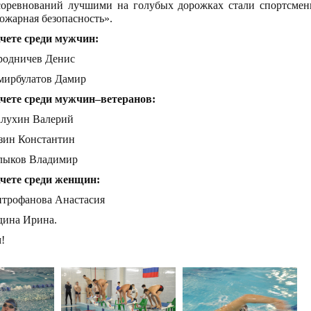
соревнований лучшими на голубых дорожках стали спортсм
жарная безопасность».
чете среди мужчин:
ородничев Денис
емирбулатов Дамир
ачете среди мужчин–ветеранов:
алухин Валерий
узин Константин
Шлыков Владимир
ачете среди женщин:
итрофанова Анастасия
дина Ирина.
!