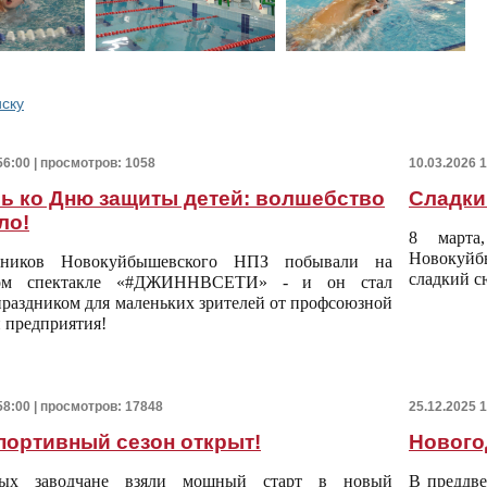
иску
56:00 | просмотров: 1058
10.03.2026 
ь ко Дню защиты детей: волшебство
Сладки
ло!
8 марта
Новокуйб
тников Новокуйбышевского НПЗ побывали на
сладкий с
мом спектакле «#ДЖИННВСЕТИ» - и он стал
раздником для маленьких зрителей от профсоюзной
 предприятия!
58:00 | просмотров: 17848
25.12.2025 
портивный сезон открыт!
Нового
ых заводчане взяли мощный старт в новый
В преддве