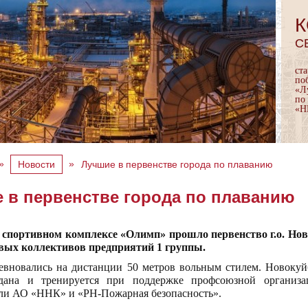
К
С
ст
по
«Л
по
«Н
»
»
Новости
Лучшие в первенстве города по плаванию
 в первенстве города по плаванию
в спортивном комплексе «Олимп» прошло первенство г.о. Н
овых коллективов предприятий 1 группы.
евновались на дистанции 50 метров вольным стилем. Новоку
здана и тренируется при поддержке профсоюзной организ
ли АО «ННК» и «РН-Пожарная безопасность».