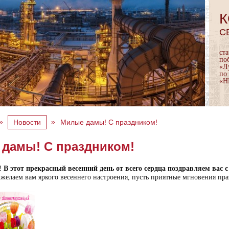
К
С
ст
по
«Л
по
«Н
»
»
Новости
Милые дамы! С праздником!
дамы! С праздником!
В этот прекрасный весенний день от всего сердца поздравляем вас 
желаем вам яркого весеннего настроения, пусть приятные мгновения пра