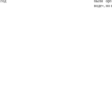
 год
были орг
воде», но