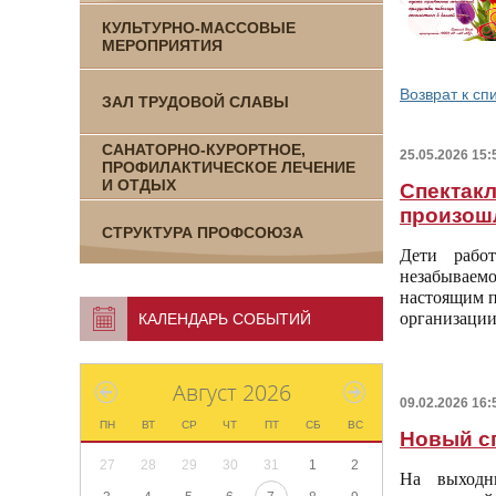
КУЛЬТУРНО-МАССОВЫЕ
МЕРОПРИЯТИЯ
Возврат к сп
ЗАЛ ТРУДОВОЙ СЛАВЫ
САНАТОРНО-КУРОРТНОЕ,
25.05.2026 15:
ПРОФИЛАКТИЧЕСКОЕ ЛЕЧЕНИЕ
И ОТДЫХ
Спектакл
произош
СТРУКТУРА ПРОФСОЮЗА
Дети рабо
незабывае
настоящим п
организации
КАЛЕНДАРЬ СОБЫТИЙ
Август 2026
09.02.2026 16:
ПН
ВТ
СР
ЧТ
ПТ
СБ
ВС
Новый с
27
28
29
30
31
1
2
На выходн