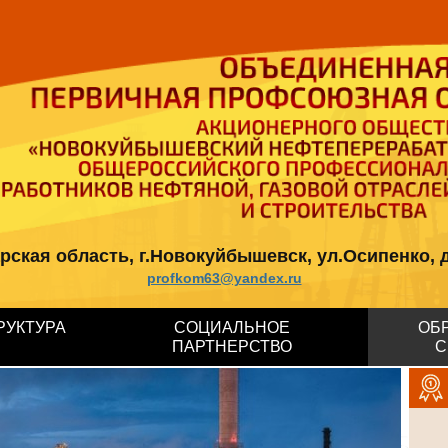
кая область, г.Новокуйбышевск, ул.Осипенко, д.12, 
profkom63@yandex.ru
РУКТУРА
СОЦИАЛЬНОЕ
ОБ
ПАРТНЕРСТВО
С