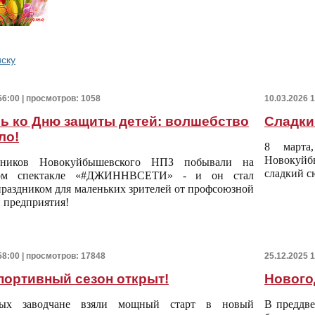
иску
56:00 | просмотров: 1058
10.03.2026 
ь ко Дню защиты детей: волшебство
Сладки
ло!
8 марта
Новокуйб
тников Новокуйбышевского НПЗ побывали на
сладкий с
мом спектакле «#ДЖИННВСЕТИ» - и он стал
раздником для маленьких зрителей от профсоюзной
 предприятия!
58:00 | просмотров: 17848
25.12.2025 
портивный сезон открыт!
Нового
ых заводчане взяли мощный старт в новый
В преддве