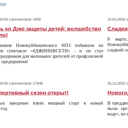
иску
56:00 | просмотров: 1058
10.03.2026 
ь ко Дню защиты детей: волшебство
Сладки
ло!
8 марта
Новокуйб
тников Новокуйбышевского НПЗ побывали на
сладкий с
мом спектакле «#ДЖИННВСЕТИ» - и он стал
раздником для маленьких зрителей от профсоюзной
 предприятия!
58:00 | просмотров: 17848
25.12.2025 
портивный сезон открыт!
Нового
ых заводчане взяли мощный старт в новый
В преддве
 год
были орг
воде», но