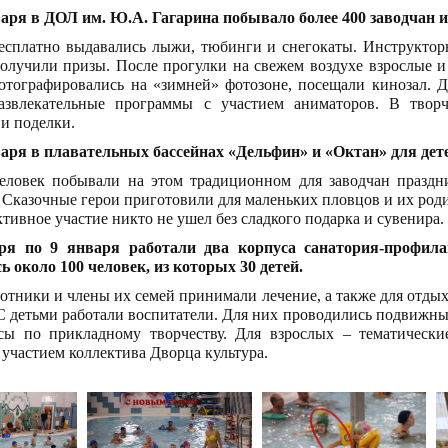
варя в ДОЛ им. Ю.А. Гагарина побывало более 400 заводчан и
есплатно выдавались лыжи, тюбинги и снегокаты. Инструктор
олучили призы. После прогулки на свежем воздухе взрослые и
отографировались на «зимней» фотозоне, посещали кинозал. Д
азвлекательные программы с участием аниматоров. В творч
и поделки.
варя в плавательных бассейнах «Дельфин» и «Октан» для дет
человек побывали на этом традиционном для заводчан празд
 Сказочные герои приготовили для маленьких пловцов и их роди
ктивное участие никто не ушел без сладкого подарка и сувенира.
ря по 9 января работали два корпуса санатория-профила
ь около 100 человек, из которых 30 детей.
ботники и члены их семей принимали лечение, а также для отды
С детьми работали воспитатели. Для них проводились подвижные
ссы по прикладному творчеству. Для взрослых – тематически
 участием коллектива Дворца культура.