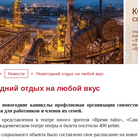
К
С
ст
по
«Л
по
«Н
»
»
Новости
Новогодний отдых на любой вкус
дний отдых на любой вкус
 новогодние каникулы профсоюзная организация совместно
 для работников и членов их семей.
 представления в театре юного зрителя «Время тайн», «Сам
кадемическом театре оперы и балета посетили 400 ребят.
 социального объекта было составлено свое расписание на ново