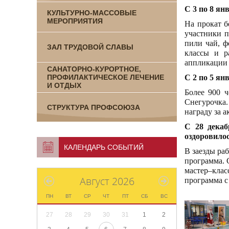
С 3 по 8 ян
КУЛЬТУРНО-МАССОВЫЕ
МЕРОПРИЯТИЯ
На прокат б
участники п
пили чай, ф
ЗАЛ ТРУДОВОЙ СЛАВЫ
классы и р
аппликации 
САНАТОРНО-КУРОРТНОЕ,
ПРОФИЛАКТИЧЕСКОЕ ЛЕЧЕНИЕ
С 2 по 5 ян
И ОТДЫХ
Более 900 
Снегурочка.
СТРУКТУРА ПРОФСОЮЗА
награду за а
С 28 декаб
оздоровилос
КАЛЕНДАРЬ СОБЫТИЙ
В заезды ра
программа. 
мастер–кла
Август 2026
программа с
ПН
ВТ
СР
ЧТ
ПТ
СБ
ВС
27
28
29
30
31
1
2