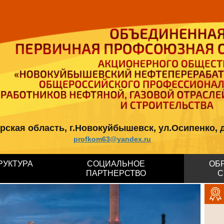
кая область, г.Новокуйбышевск, ул.Осипенко, д.12, 
profkom63@yandex.ru
РУКТУРА
СОЦИАЛЬНОЕ
ОБ
ПАРТНЕРСТВО
С