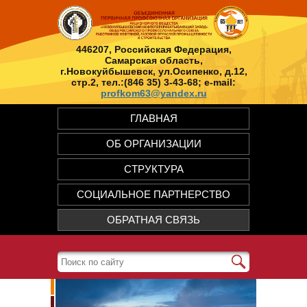
446207, Российская Федерация,
Самарская область,
г.Новокуйбышевск, ул.Осипенко, д.12,
стр.2, тел.:(846 35) 3-43-68; e-mail:
profkom63@yandex.ru
ГЛАВНАЯ
ОБ ОРГАНИЗАЦИИ
СТРУКТУРА
СОЦИАЛЬНОЕ ПАРТНЕРСТВО
ОБРАТНАЯ СВЯЗЬ