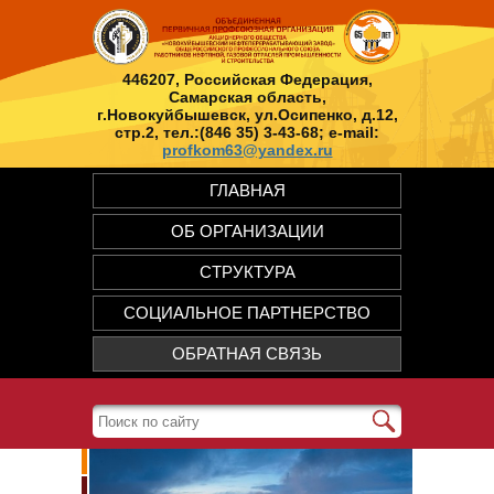
446207, Российская Федерация,
Самарская область,
г.Новокуйбышевск, ул.Осипенко, д.12,
стр.2, тел.:(846 35) 3-43-68; e-mail:
profkom63@yandex.ru
ГЛАВНАЯ
ОБ ОРГАНИЗАЦИИ
СТРУКТУРА
СОЦИАЛЬНОЕ ПАРТНЕРСТВО
ОБРАТНАЯ СВЯЗЬ