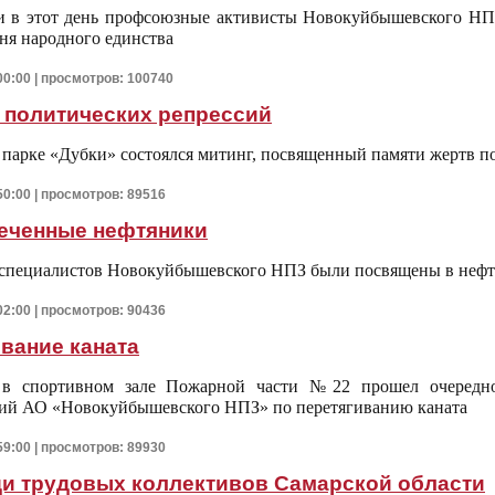
и в этот день профсоюзные активисты Новокуйбышевского НПЗ
ня народного единства
00:00 | просмотров: 100740
 политических репрессий
в парке «Дубки» состоялся митинг, посвященный памяти жертв п
50:00 | просмотров: 89516
еченные нефтяники
 специалистов Новокуйбышевского НПЗ были посвящены в неф
02:00 | просмотров: 90436
вание каната
 в спортивном зале Пожарной части №22 прошел очередно
ний АО «Новокуйбышевского НПЗ» по перетягиванию каната
59:00 | просмотров: 89930
ди трудовых коллективов Самарской области