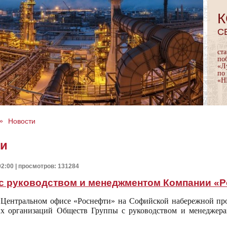
К
С
ст
по
«Л
по
«Н
»
Новости
ти
02:00 | просмотров: 131284
 с руководством и менеджментом Компании «
 Центральном офисе «Роснефти» на Софийской набережной про
х организаций Обществ Группы с руководством и менеджер