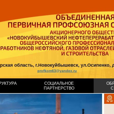
кая область, г.Новокуйбышевск, ул.Осипенко, д.12, 
profkom63@yandex.ru
РУКТУРА
СОЦИАЛЬНОЕ
ОБ
ПАРТНЕРСТВО
С