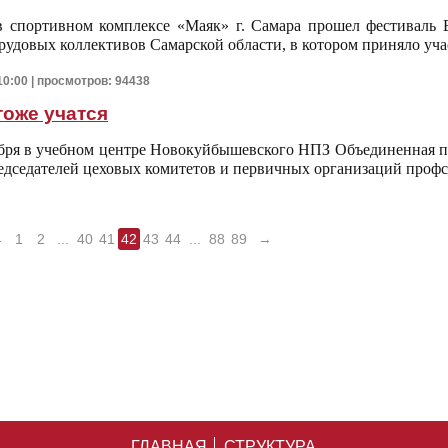
в спортивном комплексе «Маяк» г. Самара прошел фестиваль 
рудовых коллективов Самарской области, в котором приняло уча
10:00 | просмотров: 94438
оже учатся
ября в учебном центре Новокуйбышевского НПЗ Объединенная п
едседателей цеховых комитетов и первичных организаций проф
←
1
2
...
40
41
42
43
44
...
88
89
→
ГЛАВНАЯ
СТРУКТУРА