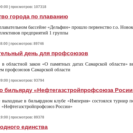
00:00 | просмотров: 107318
тво города по плаванию
 плавательном бассейне «Дельфин» прошло первенство г.о. Нов
ллективов предприятий 1 группы
08:00 | просмотров: 89746
тельный день для профсоюзов
 в областной закон «О памятных датах Самарской области» вн
ем профсоюзов Самарской области
39:00 | просмотров: 93794
по бильярду «Нефтегазстройпрофсоюза Росии
выходные в бильярдном клубе «Империя» состоялся турнир по
 «Нефтегазстройпрофсоюз России»
19:00 | просмотров: 89378
одного единства