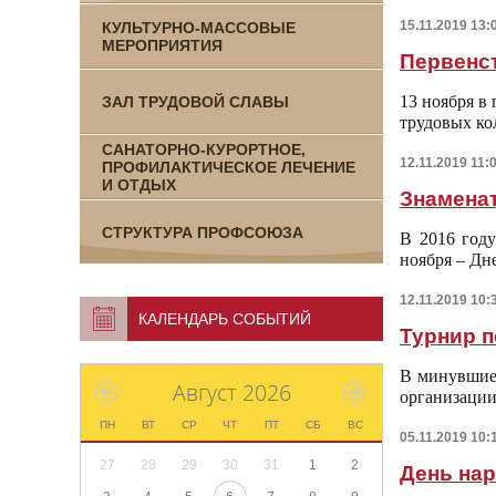
15.11.2019 13:
КУЛЬТУРНО-МАССОВЫЕ
МЕРОПРИЯТИЯ
Первенс
13 ноября в
ЗАЛ ТРУДОВОЙ СЛАВЫ
трудовых ко
САНАТОРНО-КУРОРТНОЕ,
12.11.2019 11:
ПРОФИЛАКТИЧЕСКОЕ ЛЕЧЕНИЕ
И ОТДЫХ
Знамена
СТРУКТУРА ПРОФСОЮЗА
В 2016 году
ноября – Дн
12.11.2019 10:
КАЛЕНДАРЬ СОБЫТИЙ
Турнир 
В минувшие 
Август 2026
организации
ПН
ВТ
СР
ЧТ
ПТ
СБ
ВС
05.11.2019 10:
27
28
29
30
31
1
2
День нар