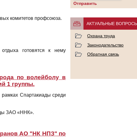
овых комитетов профсоюза.
АКТУАЛЬНЫЕ ВОПРОС
Охрана труда
Законодательство
 отдыха готовятся к нему
Обратная связь
орода по волейболу в
й 1 группы.
в рамках Спартакиады среди
нды ЗАО «ННК».
еранов АО "НК НПЗ" по