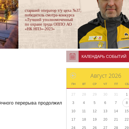
старший оператор т/у цеха №37,
победитель смотра-конкурса
«Лучший уполномоченный
по охране труда ОППО АО
«НК НПЗ»-2023»
КАЛЕНДАРЬ СОБЫТИЙ
Август 2026
ПН
ВТ
СР
ЧТ
ПТ
СБ
27
28
29
30
31
1
сячного перерыва продолжил
3
4
5
6
7
8
10
11
12
13
14
15
17
18
19
20
21
22
24
25
26
27
28
29