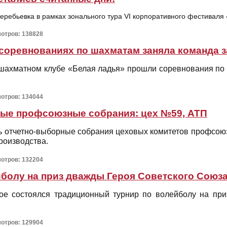
еребьевка в рамках зонального тура VI корпоративного фестиваля
мотров: 138828
 соревнованиях по шахматам заняла команда 
 шахматном клубе «Белая ладья» прошли соревнования по 
мотров: 134044
ые профсоюзные собрания: цех №59, АТП
ь отчетно-выборные собрания цеховых комитетов профсоюз
роизводства.
мотров: 132204
болу на приз дважды Героя Советского Союза
кое состоялся традиционный турнир по волейболу на пр
мотров: 129904