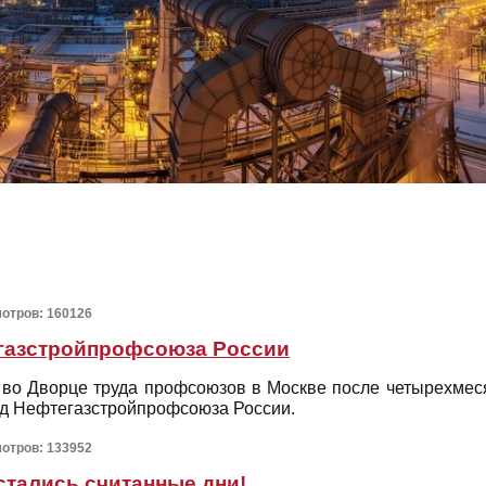
мотров: 160126
егазстройпрофсоюза России
а во Дворце труда профсоюзов в Москве после четырехме
зд Нефтегазстройпрофсоюза России.
мотров: 133952
стались считанные дни!