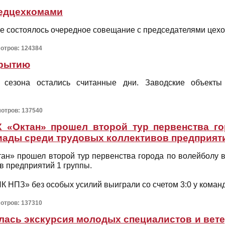
редцехкомами
е состоялось очередное совещание с председателями цех
мотров: 124384
крытию
 сезона остались считанные дни. Заводские объекты
мотров: 137540
 «Октан» прошел второй тур первенства г
иады среди трудовых коллективов предприяти
тан» прошел второй тур первенства города по волейболу 
в предприятий 1 группы.
 НПЗ» без особых усилий выиграли со счетом 3:0 у кома
мотров: 137310
ялась экскурсия молодых специалистов и вет