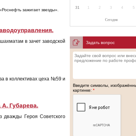
31
1
2
3
4
5
 «Роснефть зажигает звезды».
Сегодня
заводоуправления.
шахматам в зачет заводской
Задать вопрос
а в коллективах цеха №59 и
Введите символы, изображённ
картинке:
*
 А. Губарева.
из дважды Героя Советского