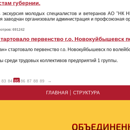
там губернии.
ь экскурсия молодых специалистов и ветеранов АО "НК 
ля заводчан организовали администрация и профсоюзная о
мотров: 691242
стартовало первенство г.о. Новокуйбышевск 
ан» стартовало первенство г.о. Новокуйбышевск по волейб
ы среди трудовых коллективов предприятий 1 группы.
83
84
85
86
87
88
89
→
ГЛАВНАЯ
СТРУКТУРА