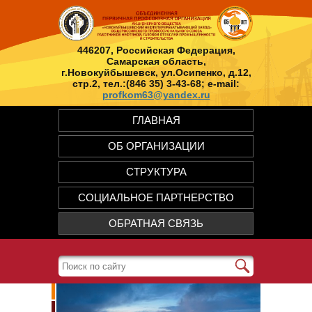
446207, Российская Федерация,
Самарская область,
г.Новокуйбышевск, ул.Осипенко, д.12,
стр.2, тел.:(846 35) 3-43-68; e-mail:
profkom63@yandex.ru
ГЛАВНАЯ
ОБ ОРГАНИЗАЦИИ
СТРУКТУРА
СОЦИАЛЬНОЕ ПАРТНЕРСТВО
ОБРАТНАЯ СВЯЗЬ